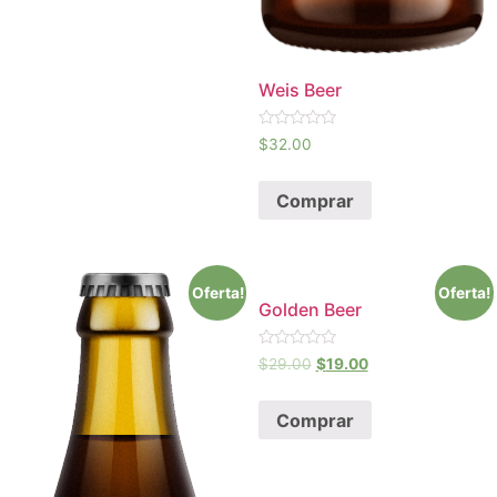
Weis Beer
Avaliação
$
32.00
0
de
5
Comprar
Oferta!
Oferta!
Golden Beer
Avaliação
$
29.00
$
19.00
0
de
5
Comprar