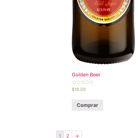
Golden Beer
Avaliação
$
19.00
0
de
5
Comprar
1
2
→