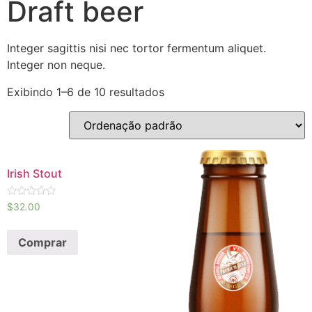
Draft beer
Integer sagittis nisi nec tortor fermentum aliquet.
Integer non neque.
Exibindo 1–6 de 10 resultados
Irish Stout
Avaliação
$
32.00
0
de
5
Comprar