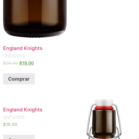
England Knights
Avaliação
$
29.00
$
19.00
0
de
5
Comprar
England Knights
Avaliação
$
19.00
0
de
5